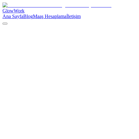
GlowWork
Ana Sayfa
Blog
Maaş Hesaplama
İletişim